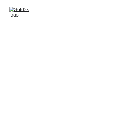
BOOKING
¿Te gustaría programar a Sold3k para tu
discoteca, club o fiesta mayor?
Rellena el formulario con los datos del evento y
nos pondremos en contacto contigo lo antes
posible.
Para agilizar la respuesta, incluye en tu
mensaje:
Fecha del evento